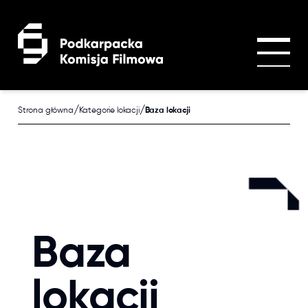
Przejdź do treści głównej
/
/
Strona główna
Kategorie lokacji
Baza lokacji
Baza
lokacji