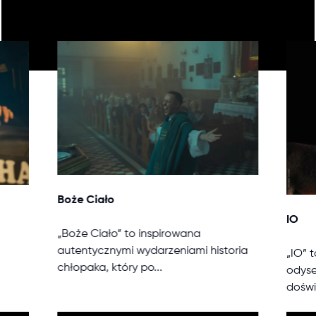
Boże Ciało
IO
„Boże Ciało” to inspirowana
autentycznymi wydarzeniami historia
„IO” 
chłopaka, który po...
odyse
doświ