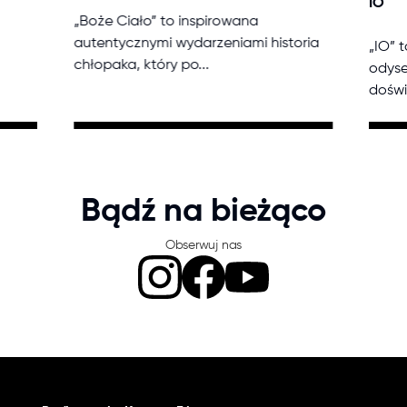
IO
„Boże Ciało” to inspirowana
autentycznymi wydarzeniami historia
„IO” 
chłopaka, który po...
odyse
doświ
Bądź na bieżąco
Obserwuj nas