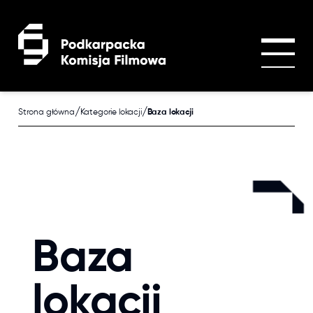
Przejdź do treści głównej
/
/
Strona główna
Kategorie lokacji
Baza lokacji
Baza
lokacji