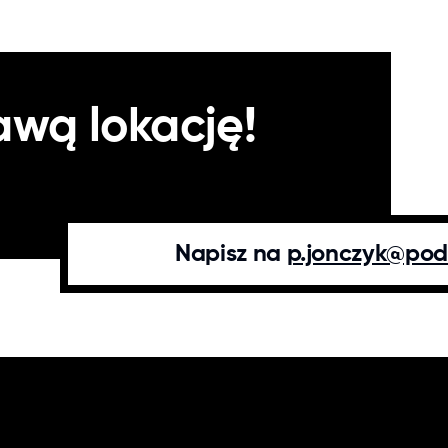
awą lokację!
Napisz na
p.jonczyk@pod