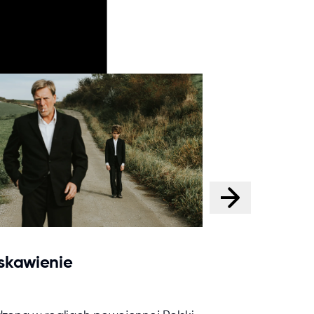
skawienie
Zimna wojna