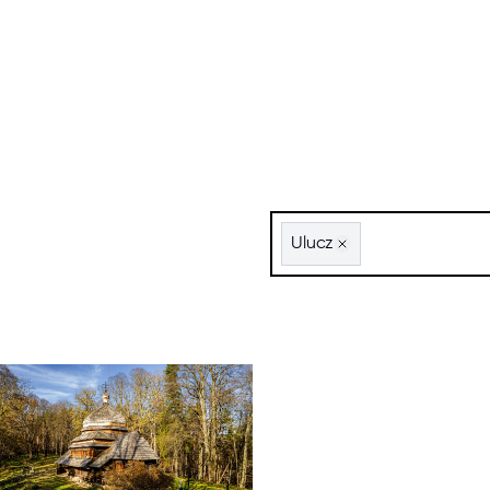
Szukaj po nazwie lub po t
Ulucz