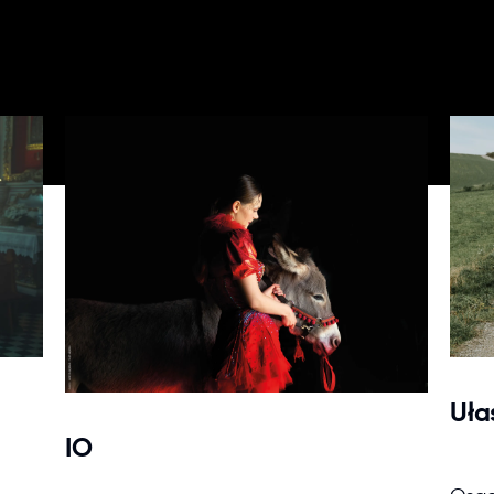
Uła
IO