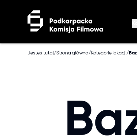
Przejdź do treści głównej
K
O
K
Jesteś tutaj
/
Strona główna
/
Kategorie lokacji
/
Baz
De
Po
Baz