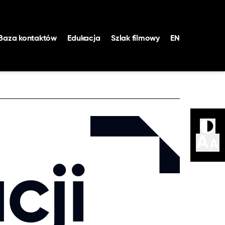
Baza kontaktów
Edukacja
Szlak filmowy
EN
nalny Fundusz Filmowy
ika Filmowa VOD
A
A
cji