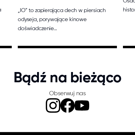
Osad
a
histo
„IO” to zapierająca dech w piersiach
odyseja, porywające kinowe
doświadczenie...
Bądź na bieżąco
Obserwuj nas