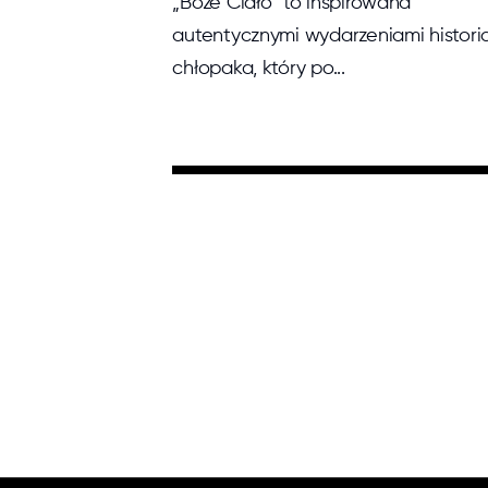
„Boże Ciało” to inspirowana
autentycznymi wydarzeniami histori
chłopaka, który po...