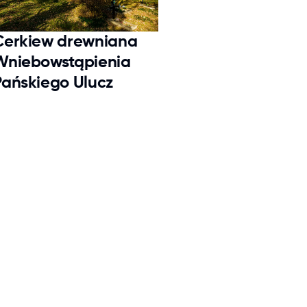
Cerkiew drewniana
Wniebowstąpienia
Pańskiego Ulucz