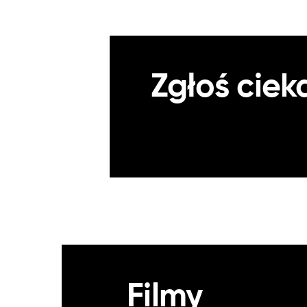
Zgłoś ciek
Filmy