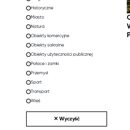
Historyczne
Miasto
Natura
Obiekty komercyjne
Obiekty sakralne
Obiekty użyteczności publicznej
Pałace i zamki
Przemysł
Sport
Transport
Wieś
✕
Wyczyść