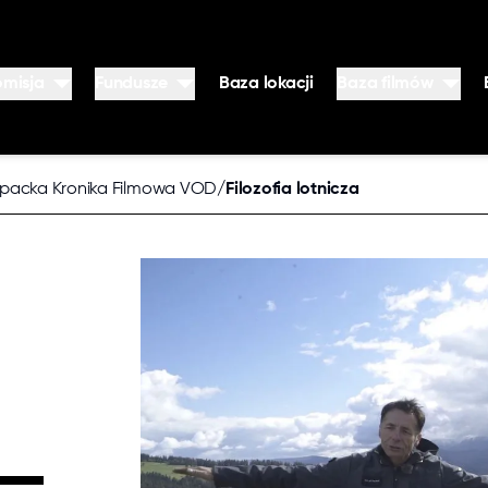
omisja
Fundusze
Baza lokacji
Baza filmów
 nas
Podkarpacki Regionalny Fundusz Flimowy
Podkarpacki Regio
ontakt
Podkarpacka Kronika Filmowa
Podkarpacka Kron
rpacka Kronika Filmowa VOD
/
Filozofia lotnicza
klaracja dostępności
lityka prywatności