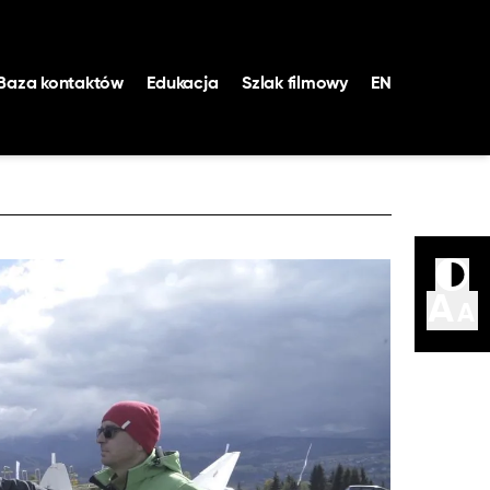
Baza kontaktów
Edukacja
Szlak filmowy
EN
nalny Fundusz Filmowy
ika Filmowa VOD
A
A