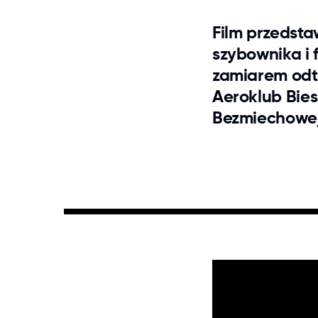
Film przedstaw
szybownika i 
zamiarem odtw
Aeroklub Bies
Bezmiechowej