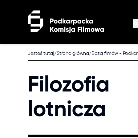
Przejdź do treści głównej
K
O
K
Jesteś tutaj
/
Strona główna
/
Baza filmów - Podka
De
Po
Filozofia
lotnicza