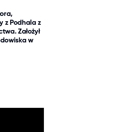
tora,
y z Podhala z
ctwa. Założył
lądowiska w