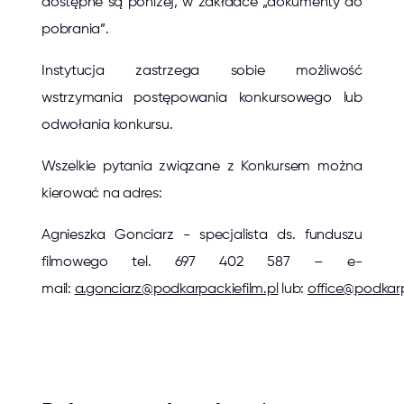
dostępne są poniżej, w zakładce „dokumenty do
pobrania”.
Instytucja zastrzega sobie możliwość
wstrzymania postępowania konkursowego lub
odwołania konkursu.
Wszelkie pytania związane z Konkursem można
kierować na adres:
Agnieszka Gonciarz - specjalista ds. funduszu
filmowego tel. 697 402 587 – e-
mail:
a.gonciarz@podkarpackiefilm.pl
lub:
office@podkarp