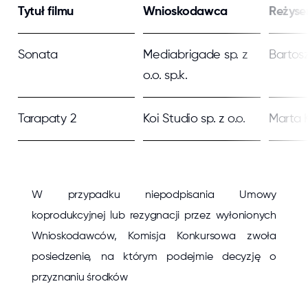
Tytuł filmu
Wnioskodawca
Reżyse
Sonata
Mediabrigade sp. z
Bartos
o.o. sp.k.
Tarapaty 2
Koi Studio sp. z o.o.
Marta 
W przypadku niepodpisania Umowy
koprodukcyjnej lub rezygnacji przez wyłonionych
Wnioskodawców, Komisja Konkursowa zwoła
posiedzenie, na którym podejmie decyzję o
przyznaniu środków